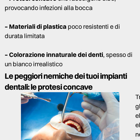
provocando infezioni alla bocca
– Materiali di plastica
poco resistenti e di
durata limitata
– Colorazione innaturale dei denti
, spesso di
un bianco irrealistico
Le peggiori nemiche dei tuoi impianti
dentali: le protesi concave
T
gl
e
e
n