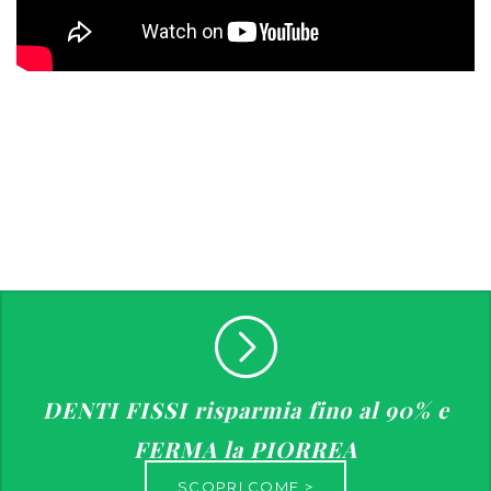
DENTI FISSI risparmia fino al 90% e
FERMA la PIORREA
SCOPRI COME >