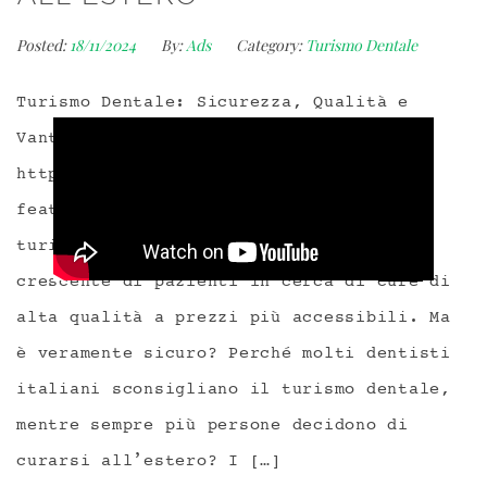
Posted:
18/11/2024
By:
Ads
Category:
Turismo Dentale
Turismo Dentale: Sicurezza, Qualità e
Vantaggi di Curarsi all’Estero
https://youtu.be/wTRPv1GJSq4?
feature=shared Negli ultimi anni, il
turismo dentale ha attirato un numero
crescente di pazienti in cerca di cure di
alta qualità a prezzi più accessibili. Ma
è veramente sicuro? Perché molti dentisti
italiani sconsigliano il turismo dentale,
mentre sempre più persone decidono di
curarsi all’estero? I […]