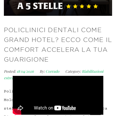
POLICLINICI DENTALI COME
GRAND HOTEL? ECCO COME IL
COMFORT ACCELERA LA TUA
GUARIGIONE
Posted:
18/04/2026
By:
Corrado
Category:
Riabilitazioni
estreme della bocca
Comment:
0
Policlinici dentali di eccellenza in
Moldavia: ecco perché l’accoglienza a 5
stelle del Dr. Palmas e del Sistema Bocca