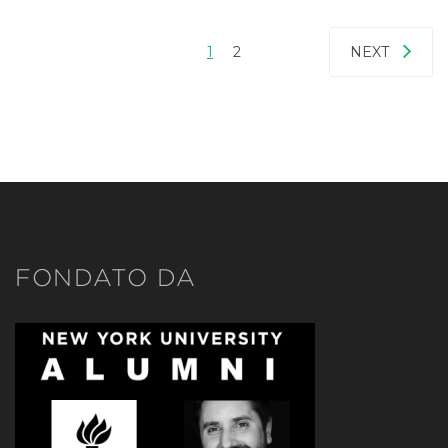
1
2
NEXT
FONDATO DA