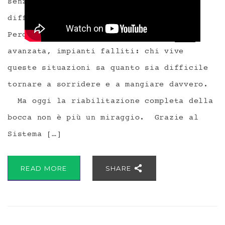
senza denti e la tecnologia fa la
differenza https://youtu.be/zDiY8R4LSpE
Perdita totale dei denti, parodontite
avanzata, impianti falliti: chi vive
queste situazioni sa quanto sia difficile
tornare a sorridere e a mangiare davvero.
Ma oggi la riabilitazione completa della
bocca non è più un miraggio. Grazie al
Sistema […]
READ MORE
SHARE