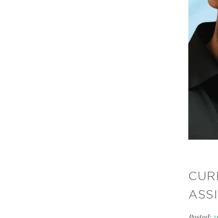
CUR
ASS
Posted:
2