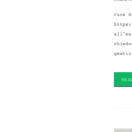
Cure D
https:
all’es
chiedo
gestir
REA