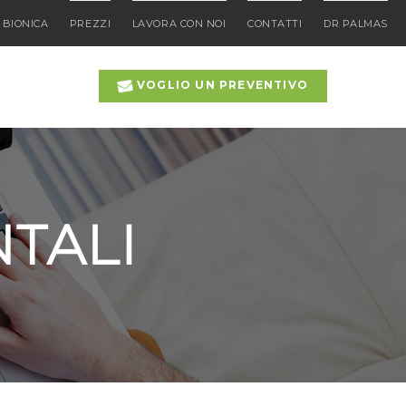
 BIONICA
PREZZI
LAVORA CON NOI
CONTATTI
DR PALMAS
VOGLIO UN PREVENTIVO
NTALI