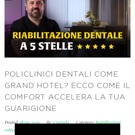
POLICLINICI DENTALI COME
GRAND HOTEL? ECCO COME IL
COMFORT ACCELERA LA TUA
GUARIGIONE
Posted:
18/04/2026
By:
Corrado
Category:
Riabilitazioni
estreme della bocca
Comment:
0