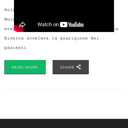
Policlinici dentali di eccellenza in
Moldavia: ecco perché l’accoglienza a 5
stelle del Dr. Palmas e del Sistema Bocca
Bionica accelera la guarigione dei
pazienti
READ MORE
SHARE