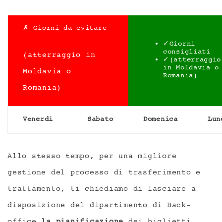
✗ Giorni da evitare
✓Giorni
consigliati
(atterraggio in
✓(atterraggio
in Moldavia o
Moldavia o
Romania)
Romania)
Venerdi
Sabato
Domenica
Lun
Allo stesso tempo, per una migliore
gestione del processo di trasferimento e
trattamento, ti chiediamo di lasciare a
disposizione del dipartimento di Back-