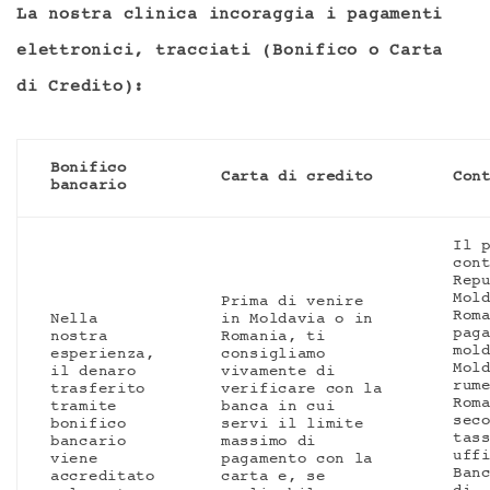
La nostra clinica incoraggia i pagamenti
elettronici, tracciati (Bonifico o Carta
di Credito):
Bonifico
Carta di credito
Con
bancario
Il 
con
Rep
Mol
Prima di venire
Rom
Nella
in Moldavia o in
pag
nostra
Romania, ti
mol
esperienza,
consigliamo
Mol
il denaro
vivamente di
rum
trasferito
verificare con la
Rom
tramite
banca in cui
sec
bonifico
servi il limite
tas
bancario
massimo di
uff
viene
pagamento con la
Ban
accreditato
carta e, se