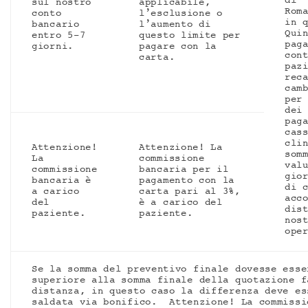
di
sul nostro
applicabile,
Rom
conto
l’esclusione o
in 
bancario
l’aumento di
Qui
entro 5-7
questo limite per
pag
giorni.
pagare con la
con
carta.
paz
rec
cam
per
dei
pag
cas
cli
Attenzione!
Attenzione! La
som
La
commissione
val
commissione
bancaria per il
gio
bancaria è
pagamento con la
di 
a carico
carta pari al 3%,
acc
del
è a carico del
dis
paziente.
paziente.
nos
ope
Se la somma del preventivo finale dovesse esse
superiore alla somma finale della quotazione f
distanza, in questo caso la differenza deve es
saldata via bonifico.
Attenzione! La commissi