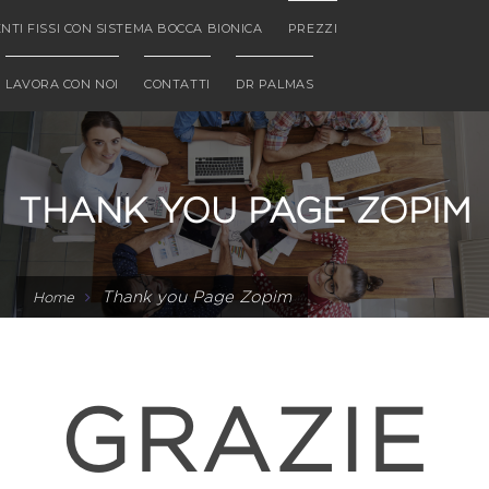
NTI FISSI CON SISTEMA BOCCA BIONICA
PREZZI
LAVORA CON NOI
CONTATTI
DR PALMAS
THANK YOU PAGE ZOPIM
Thank you Page Zopim
Home
GRAZIE