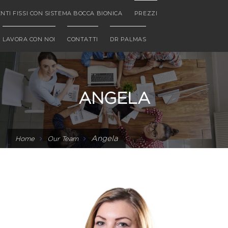
NTI FISSI CON SISTEMA BOCCA BIONICA
PREZZI
LAVORA CON NOI
CONTATTI
DR PALMAS
ANGELA
Angela
Home
Our Team